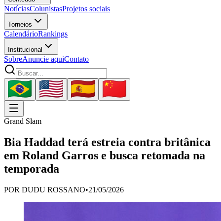
Notícias
Colunistas
Projetos sociais
Torneios
Calendário
Rankings
Institucional
Sobre
Anuncie aqui
Contato
Grand Slam
Bia Haddad terá estreia contra britânica
em Roland Garros e busca retomada na
temporada
POR
DUDU ROSSANO
•
21/05/2026