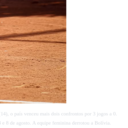
14), o país venceu mais dois confrontos por 3 jogos a 0.
3 e 8 de agosto. A equipe feminina derrotou a Bolívia.