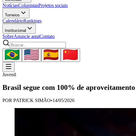
Notícias
Colunistas
Projetos sociais
Torneios
Calendário
Rankings
Institucional
Sobre
Anuncie aqui
Contato
Juvenil
Brasil segue com 100% de aproveitamento
POR
PATRICK SIMÃO
•
14/05/2026