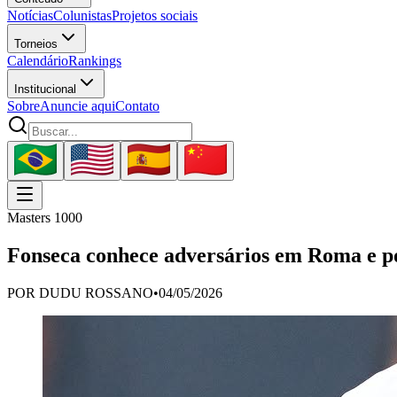
Notícias
Colunistas
Projetos sociais
Torneios
Calendário
Rankings
Institucional
Sobre
Anuncie aqui
Contato
Masters 1000
Fonseca conhece adversários em Roma e pod
POR
DUDU ROSSANO
•
04/05/2026