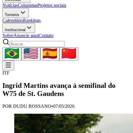
Notícias
Colunistas
Projetos sociais
Torneios
Calendário
Rankings
Institucional
Sobre
Anuncie aqui
Contato
ITF
Ingrid Martins avança à semifinal do
W75 de St. Gaudens
POR
DUDU ROSSANO
•
07/05/2026