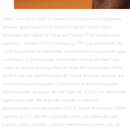
João Lucas Reis (200º) estreou com vitória nesta segunda-
feira no qualificatório de Roland Garros, Grand Slam
disputado no saibro de Paris, na França. O pernambucano
superou o francês Calvin Hemery (276º) por duplo 6/4, em
1h28 de partida. O confronto, inicialmente programado para
a Quadra 13, precisou ser transferido para a Quadra 7 por
conta do atraso na programação. Esta foi a primeira vitória
de Reis em um qualificatório de Grand Slam na carreira, em
sua terceira participação. O brasileiro já havia disputado
anteriormente os qualis do US Open de 2025 e do Australian
Open deste ano. Na segunda rodada, o atleta da
@tennisroute terá um desafio difícil diante do lituano Vilius
Gaubas (133º), décimo segundo cabeça de chave da fase
prévia. Com o triunfo, o Brasil encerrou o primeiro dia de