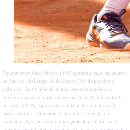
O paranaense João Schiessl (448º) garantiu vaga nas quartas
de final do Challenger 50 de Santos (SP), disputado no
saibro do Tênis Clube de Santos. Nesta quinta-feira, o
brasileiro venceu o norte-americano Ryan Dickerson (629º)
por 6/3 e 6/2. Apesar de sofrer uma quebra no início da
partida, Schiessl rapidamente assumiu o controle do
confronto. Após perder o quinto game do primeiro set, o
brasileiro reagiu com quatro games consecutivos para fechar