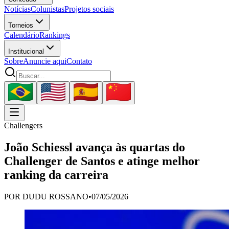
Notícias
Colunistas
Projetos sociais
Torneios
Calendário
Rankings
Institucional
Sobre
Anuncie aqui
Contato
Challengers
João Schiessl avança às quartas do
Challenger de Santos e atinge melhor
ranking da carreira
POR
DUDU ROSSANO
•
07/05/2026