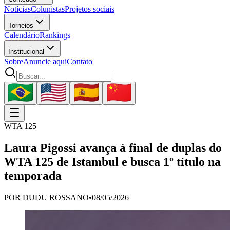
Notícias
Colunistas
Projetos sociais
Torneios
Calendário
Rankings
Institucional
Sobre
Anuncie aqui
Contato
WTA 125
Laura Pigossi avança à final de duplas do
WTA 125 de Istambul e busca 1º título na
temporada
POR
DUDU ROSSANO
•
08/05/2026