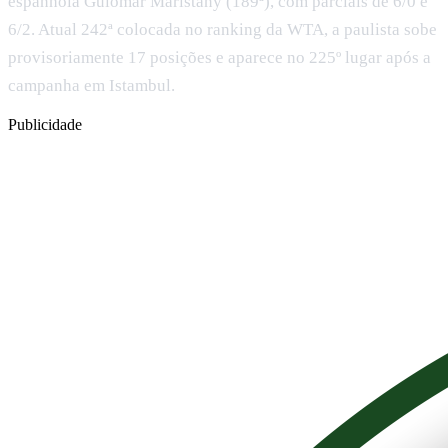
espanhola Guiomar Maristany (189ª), com parciais de 6/0 e
6/2. Atual 242ª colocada no ranking da WTA, a paulista sobe
provisoriamente 17 posições e aparece no 225º lugar após a
campanha em Istambul.
Publicidade