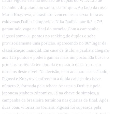
Laura Pigossi está na decisão de duplas do WTA 125 de
Istambul, disputado no saibro da Turquia. Ao lado da russa
Maria Kozyreva, a brasileira venceu nesta sexta-feira as
eslovenas Dalila Jakupovic e Nika Radisic por 6/3 e 7/5,
garantindo vaga na final do torneio. Com a campanha,
Pigossi soma 81 pontos no ranking de duplas e sobe
provisoriamente uma posição, aparecendo no 86º lugar da
classificação mundial. Em caso de título, a paulista chegará
aos 125 pontos e poderá ganhar mais um posto. Ela busca o
primeiro troféu da temporada e o quarto da carreira em
torneios deste nível. Na decisão, marcada para este sábado,
Pigossi e Kozyreva enfrentam a dupla cabeça de chave
número 2, formada pela tcheca Anastasia Detiuc e pela
japonesa Makoto Ninomiya. Já na chave de simples, a
campanha da brasileira terminou nas quartas de final. Após
duas boas vitórias no torneio, Pigossi foi superada pela