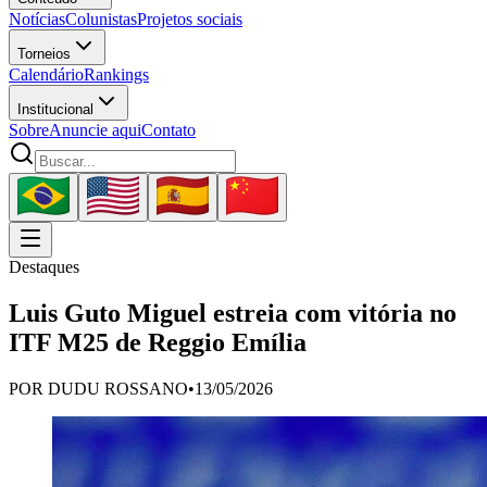
Notícias
Colunistas
Projetos sociais
Torneios
Calendário
Rankings
Institucional
Sobre
Anuncie aqui
Contato
Destaques
Luis Guto Miguel estreia com vitória no
ITF M25 de Reggio Emília
POR
DUDU ROSSANO
•
13/05/2026