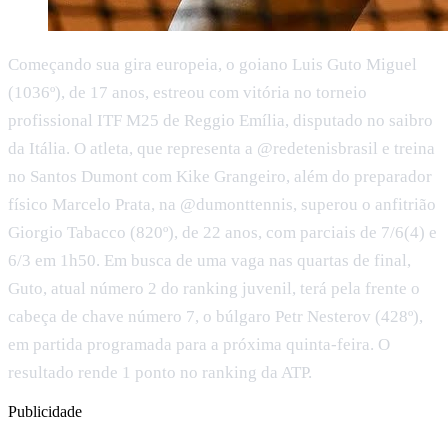
Começando sua gira europeia, o goiano Luis Guto Miguel
(1036º), de 17 anos, estreou com vitória no torneio
profissional ITF M25 de Reggio Emília, disputado no saibro
da Itália. O atleta, que representa a @redetenisbrasil e treina
no Santos Dumont com Kike Grangeiro, além do preparador
físico Marcelo Prata, na @dumonttennis, superou o anfitrião
Giorgio Tabacco (820º), de 22 anos, com parciais de 7/6(4) e
6/3 em 1h50. Em busca de uma vaga nas quartas de final,
Guto, atual número 2 do ranking juvenil, terá pela frente o
cabeça de chave número 7, o búlgaro Petr Nesterov (428º),
em partida programada para a próxima quinta-feira. O
resultado rende 1 ponto no ranking da ATP.
Publicidade