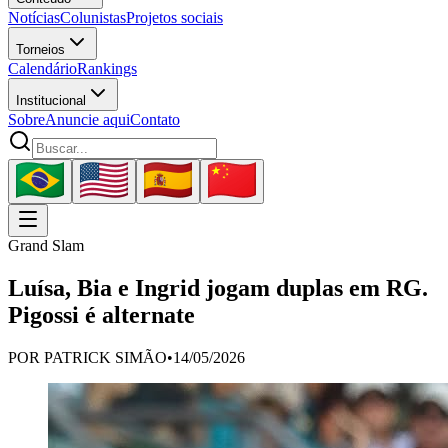
Notícias
Colunistas
Projetos sociais
Torneios
Calendário
Rankings
Institucional
Sobre
Anuncie aqui
Contato
Grand Slam
Luísa, Bia e Ingrid jogam duplas em RG.
Pigossi é alternate
POR
PATRICK SIMÃO
•
14/05/2026