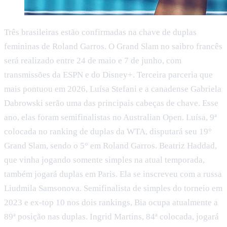
Três brasileiras estão confirmadas na chave de duplas
femininas de Roland Garros. O Grand Slam no saibro francês
será realizado entre 24 de maio e 7 de junho, com
transmissões da ESPN e do Disney+. Terceira parceria que
mais pontuou em 2026, Luísa Stefani e a canadense Gabriela
Dabrowski serão uma das principais cabeças de chave. Esse
ano, elas foram semifinalistas no Australian Open. Luísa, 9ª
colocada no ranking de duplas da WTA, disputará seu 19°
Grand Slam, sendo o 5° em Roland Garros. Beatriz Haddad,
que vinha jogando somente simples na atual temporada,
também jogará duplas em Paris. Ela se inscreveu com a russa
Liudmila Samsonova. Semifinalista de simples do torneio em
2023 e ex-top 10 nos dois rankings, Bia ocupa atualmente a
89ª posição nas duplas. Ingrid Martins, 84ª colocada, jogará