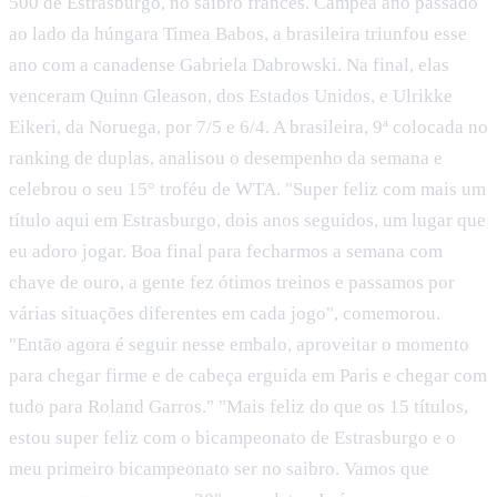
500 de Estrasburgo, no saibro francês. Campeã ano passado
ao lado da húngara Timea Babos, a brasileira triunfou esse
ano com a canadense Gabriela Dabrowski. Na final, elas
venceram Quinn Gleason, dos Estados Unidos, e Ulrikke
Eikeri, da Noruega, por 7/5 e 6/4. A brasileira, 9ª colocada no
ranking de duplas, analisou o desempenho da semana e
celebrou o seu 15° troféu de WTA. "Super feliz com mais um
título aqui em Estrasburgo, dois anos seguidos, um lugar que
eu adoro jogar. Boa final para fecharmos a semana com
chave de ouro, a gente fez ótimos treinos e passamos por
várias situações diferentes em cada jogo", comemorou.
"Então agora é seguir nesse embalo, aproveitar o momento
para chegar firme e de cabeça erguida em Paris e chegar com
tudo para Roland Garros." "Mais feliz do que os 15 títulos,
estou super feliz com o bicampeonato de Estrasburgo e o
meu primeiro bicampeonato ser no saibro. Vamos que