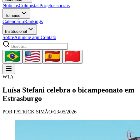
Notícias
Colunistas
Projetos sociais
Torneios
Calendário
Rankings
Institucional
Sobre
Anuncie aqui
Contato
WTA
Luísa Stefani celebra o bicampeonato em
Estrasburgo
POR
PATRICK SIMÃO
•
23/05/2026