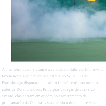
A brasileira Luísa Stefani e a canadense Gabriela Dabrowski
fazem nesta segunda-feira a estreia no WTA 500 de
Estrasburgo, disputado no saibro francês e último torneio
antes de Roland Garros. Principais cabeças de chave do
evento, elas entram em quadra no encerramento da
programação da Quadra 1, sucedendo o duelo entre Asia