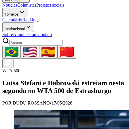
Notícias
Colunistas
Projetos sociais
Torneios
Calendário
Rankings
Institucional
Sobre
Anuncie aqui
Contato
WTA 500
Luísa Stefani e Dabrowski estreiam nesta
segunda no WTA 500 de Estrasburgo
POR
DUDU ROSSANO
•
17/05/2026