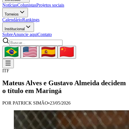
Notícias
Colunistas
Projetos sociais
Torneios
Calendário
Rankings
Institucional
Sobre
Anuncie aqui
Contato
ITF
Mateus Alves e Gustavo Almeida decidem
o título em Maringá
POR
PATRICK SIMÃO
•
23/05/2026