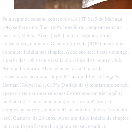
Pela segunda semana consecutiva, o ITF M15 de Maringá
(PR) sediará uma final 100% brasileira. Campeão semana
passada, Mateus Alves (548°) tenta o segundo título
consecutivo, enquanto Gustavo Almeida (876°) busca uma
conquista inédita nas simples. A decisão será neste domingo,
a partir das 10h30 de Brasília, no saibro do Country Club.
Principal favorito, Alves venceu a sua 9ª partida
consecutiva, ao anotar duplo 6/1 no qualifier norueguês
Herman Hoeyeraal (1015°). O atleta da @tennisroute perdeu
apenas 1 set nas duas semanas de torneios em Maringá. O
paulista de 25 anos tenta conquistar o seu 8° título de
simples na carreira, sendo o 4° em solo brasileiro. Enquanto
isso, Gustavo, de 20 anos, busca um título inédito de simples
no circuito profissional. Jogando em seu estado, o