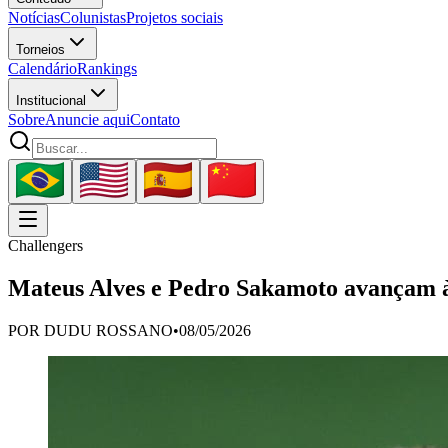
Notícias
Colunistas
Projetos sociais
Torneios
Calendário
Rankings
Institucional
Sobre
Anuncie aqui
Contato
Challengers
Mateus Alves e Pedro Sakamoto avançam à 
POR
DUDU ROSSANO
•
08/05/2026