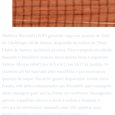
Matheus Pucinelli (410º) garantiu vaga nas quartas de final
do Challenger 50 de Santos, disputado no saibro do Tênis
Clube de Santos, no litoral paulista. Vice-campeão da edição
passada, o brasileiro venceu nesta quinta-feira o argentino
Valério Aboian (494º) por 6/3 e 6/2, em 1h37 de partida. O
primeiro set foi marcado pelo equilíbrio e por sucessivas
quebras de saque. Em nove games disputados, foram cinco
breaks, três deles conquistados por Pucinelli, que conseguiu
abrir vantagem para sair na frente no confronto. Na segunda
parcial, o paulista elevou o nível e voltou a dominar o
serviço do adversário, somando mais três quebras para
fechar o duelo com tranquilidade e confirmar a