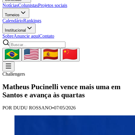
Notícias
Colunistas
Projetos sociais
Torneios
Calendário
Rankings
Institucional
Sobre
Anuncie aqui
Contato
Challengers
Matheus Pucinelli vence mais uma em
Santos e avança às quartas
POR
DUDU ROSSANO
•
07/05/2026