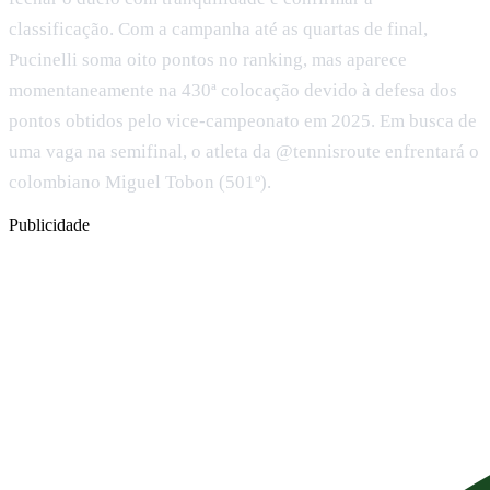
classificação. Com a campanha até as quartas de final,
Pucinelli soma oito pontos no ranking, mas aparece
momentaneamente na 430ª colocação devido à defesa dos
pontos obtidos pelo vice-campeonato em 2025. Em busca de
uma vaga na semifinal, o atleta da @tennisroute enfrentará o
colombiano Miguel Tobon (501º).
Publicidade