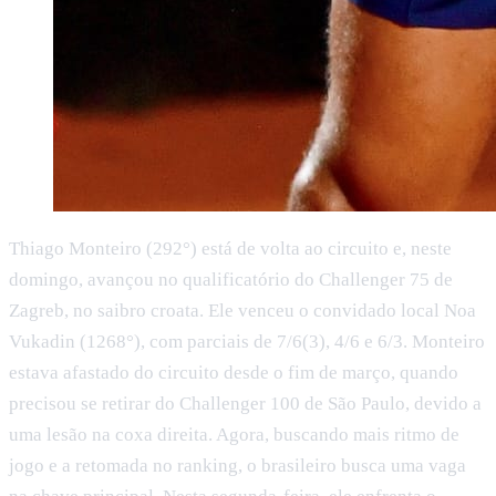
Thiago Monteiro (292°) está de volta ao circuito e, neste
domingo, avançou no qualificatório do Challenger 75 de
Zagreb, no saibro croata. Ele venceu o convidado local Noa
Vukadin (1268°), com parciais de 7/6(3), 4/6 e 6/3. Monteiro
estava afastado do circuito desde o fim de março, quando
precisou se retirar do Challenger 100 de São Paulo, devido a
uma lesão na coxa direita. Agora, buscando mais ritmo de
jogo e a retomada no ranking, o brasileiro busca uma vaga