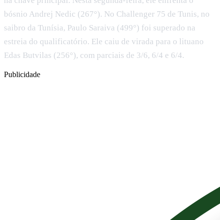
na chave principal. Nesta segunda-feira, ele enfrenta o
bósnio Andrej Nedic (267°). No Challenger 75 de Tunis, no
saibro da Tunísia, Paulo Saraiva (499°) foi superado na
estreia do qualificatório. Ele caiu de virada para o lituano
Edas Butvilas (256°), com parciais de 3/6, 6/4 e 6/4.
Publicidade