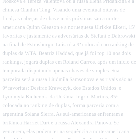
Noskova e Tereza Valentova ou a russa Elena Pridankina e a
chinesa Qianhui Tang. Visando uma eventual oitavas de
final, as cabeças de chave mais próximas são a norte-
americana Quinn Gleason e a norueguesa Ulrikke Eikeri, 15ª
favoritas e justamente as adversárias de Stefani e Dabrowski
na final de Estrasburgo. Luísa é a 9ª colocada no ranking de
duplas da WTA. Beatriz Haddad, que já foi top 10 nos dois
rankings, jogará duplas em Roland Garros, após um início de
temporada disputando apenas chaves de simples. Sua
parceira será a russa Liudmila Samsonova e as rivais são as
9ª favoritas: Desirae Krawczyk, dos Estados Unidos, e
Lyudmyla Kichenok, da Ucrânia. Ingrid Martins, 85ª
colocada no ranking de duplas, forma parceria com a
argentina Solana Sierra. As sul-americanas enfrentam a
britânica Harriet Dart e a russa Alexandra Panova. Se
vencerem, elas podem ter na sequência a norte-americana