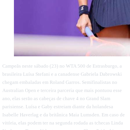
Campeãs neste sábado (23) no WTA 500 de Estrasburgo, a
brasileira Luísa Stefani e a canadense Gabriela Dabrowski
chegam embaladas em Roland Garros. Semifinalistas no
Australian Open e terceira parceria que mais pontuou esse
ano, elas serão as cabeças de chave 4 no Grand Slam
parisiense. Luísa e Gaby estreiam diante da holandesa
Isabelle Haverlag e da britânica Maia Lumsden. Em caso de
vitória, elas podem ter na segunda rodada as tchecas Linda