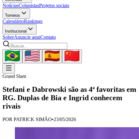
Notícias
Colunistas
Projetos sociais
Torneios
Calendário
Rankings
Institucional
Sobre
Anuncie aqui
Contato
Grand Slam
Stefani e Dabrowski são as 4ª favoritas em
RG. Duplas de Bia e Ingrid conhecem
rivais
POR
PATRICK SIMÃO
•
23/05/2026