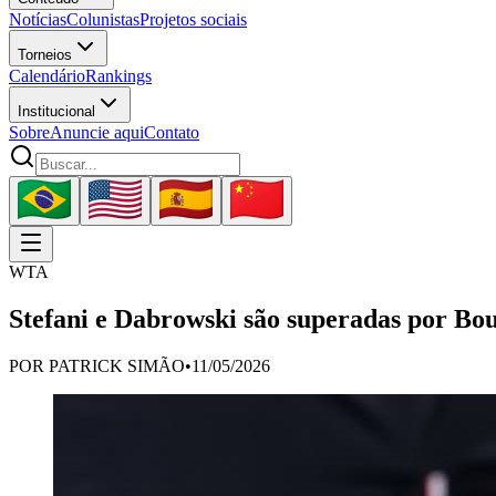
Notícias
Colunistas
Projetos sociais
Torneios
Calendário
Rankings
Institucional
Sobre
Anuncie aqui
Contato
WTA
Stefani e Dabrowski são superadas por Bo
POR
PATRICK SIMÃO
•
11/05/2026