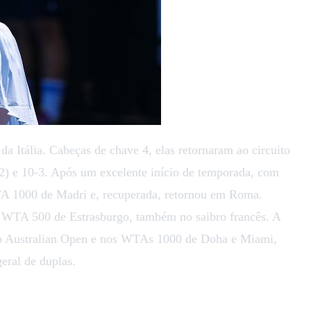
 Itália. Cabeças de chave 4, elas retornaram ao circuito
(2) e 10-3. Após um excelente início de temporada, com
WTA 1000 de Madri e, recuperada, retornou em Roma.
 o WTA 500 de Estrasburgo, também no saibro francês. A
no Australian Open e nos WTAs 1000 de Doha e Miami,
eral de duplas.