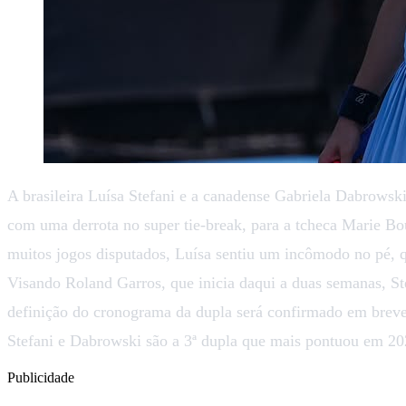
A brasileira Luísa Stefani e a canadense Gabriela Dabrowsk
com uma derrota no super tie-break, para a tcheca Marie Bo
muitos jogos disputados, Luísa sentiu um incômodo no pé, 
Visando Roland Garros, que inicia daqui a duas semanas, S
definição do cronograma da dupla será confirmado em bre
Stefani e Dabrowski são a 3ª dupla que mais pontuou em 2026
Publicidade