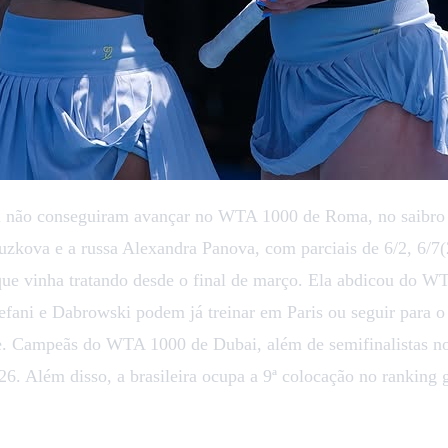
i não conseguiram avançar no WTA 1000 de Roma, no saibro da
uzkova e a russa Alexandra Panova, com parciais de 6/2, 6/7
que vinha tratando desde o final de março. Ela abdicou do 
tefani e Dabrowski podem já treinar em Paris ou seguir para
ve. Campeãs do WTA 1000 de Dubai, além de semifinalistas 
. Além disso, a brasileira ocupa a 9ª colocação no ranking g