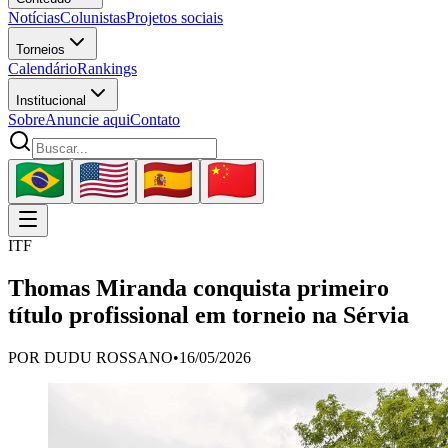
Notícias
Colunistas
Projetos sociais
Torneios
Calendário
Rankings
Institucional
Sobre
Anuncie aqui
Contato
ITF
Thomas Miranda conquista primeiro
título profissional em torneio na Sérvia
POR
DUDU ROSSANO
•
16/05/2026