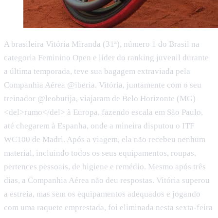
A brasileira Vitória Miranda (31ª), número 1 do Brasil na
categoria Feminino Open e líder do ranking juvenil durante
a última temporada, teve sua bagagem extraviada pela
Companhia Aérea @iberia. Vitória, juntamente com o seu
treinador @leobutija, viajaram de Belo Horizonte (MG)
<del>rumo</del> à Europa, fazendo escala em São Paulo,
até chegarem à Espanha, onde a mineira disputou o ITF
WC100 de Madri. Após a viagem, ela não recebeu nenhum
material, incluindo todos os seus equipamentos, roupas,
pertences pessoais, de higiene e remédio. Mesmo após três
dias, a Companhia Aérea não deu respostas. Vitória superou
a estreia, mas sem os equipamentos adequados e jogando
com uma raquete emprestada, foi eliminada nesta sexta-feira