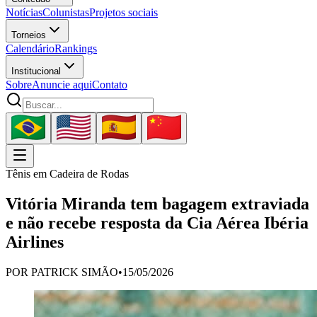
Notícias
Colunistas
Projetos sociais
Torneios
Calendário
Rankings
Institucional
Sobre
Anuncie aqui
Contato
Tênis em Cadeira de Rodas
Vitória Miranda tem bagagem extraviada
e não recebe resposta da Cia Aérea Ibéria
Airlines
POR
PATRICK SIMÃO
•
15/05/2026