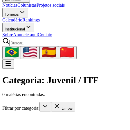
Notícias
Colunistas
Projetos sociais
Torneios
Calendário
Rankings
Institucional
Sobre
Anuncie aqui
Contato
Categoria: Juvenil / ITF
0 matérias encontradas.
Filtrar por categoria:
Limpar