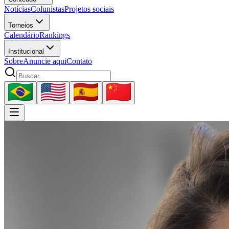
Notícias
Colunistas
Projetos sociais
Torneios
Calendário
Rankings
Institucional
Sobre
Anuncie aqui
Contato