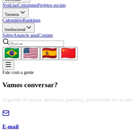
Notícias
Colunistas
Projetos sociais
Torneios
Calendário
Rankings
Institucional
Sobre
Anuncie aqui
Contato
Fale com a gente
Vamos
conversar
?
Sugestão de pauta, denúncia, parceria, publicidade ou só pra
E-mail